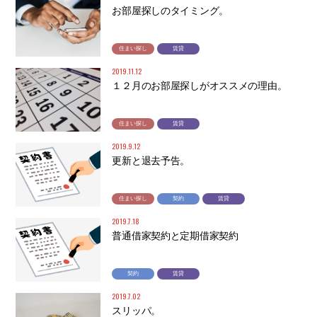
お部屋探しのタイミング。
住まい探し
賃貸
2019.11.12
１２月のお部屋探しがオススメの理由。
住まい探し
賃貸
2019.9.12
更新と退去予告。
住まい探し
契約
賃貸
2019.7.18
普通借家契約と定期借家契約
契約
賃貸
2019.7.02
スリッパ。